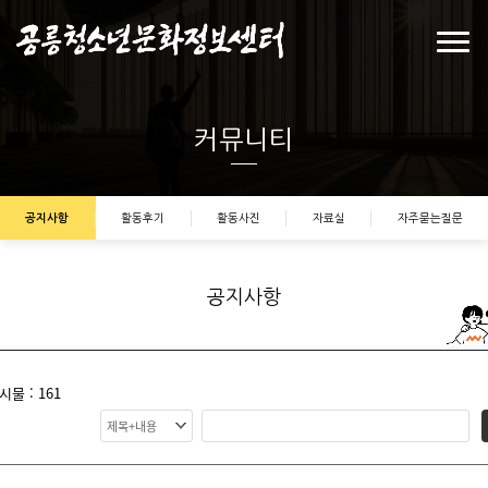
커뮤니티
공지사항
활동후기
활동사진
자료실
자주묻는질문
공지사항
시물 : 161