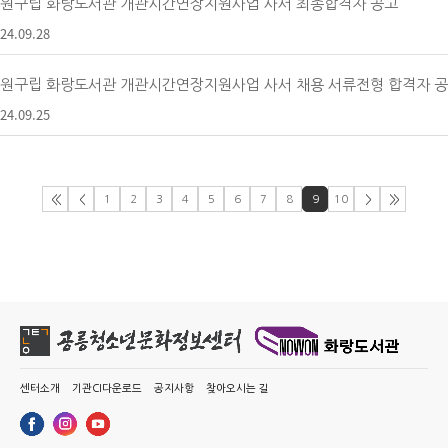
원구립 화랑도서관 개관시간연장지원사업 사서 최종합격자 공고
24.09.28
원구립 화랑도서관 개관시간연장지원사업 사서 채용 서류전형 합격자 
24.09.25
<<
<
1
2
3
4
5
6
7
8
9
10
>
>>
센터소개
기관CI다운로드
공지사항
찾아오시는 길