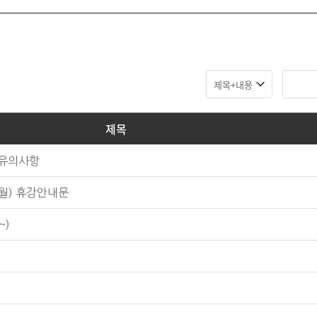
제목
 유의사항
1월) 휴강안내문
~)