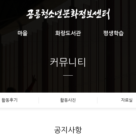
마을
화랑도서관
평생학습
커뮤니티
활동후기
활동사진
자료실
공지사항