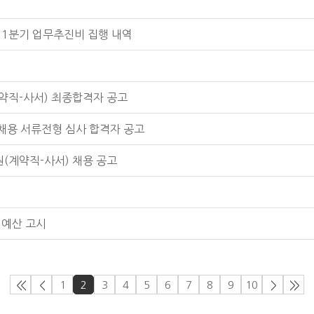
 1분기 업무추진비 집행 내역
계약직-사서) 최종합격자 공고
 채용 서류전형 심사 합격자 공고
원(계약직-사서) 채용 공고
 예산 고시
<<
<
1
2
3
4
5
6
7
8
9
10
>
>>