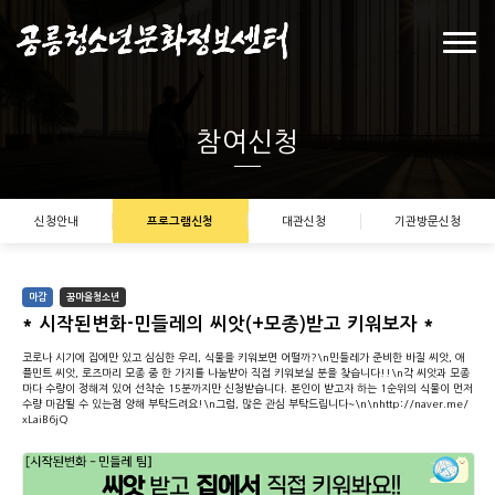
참여신청
신청안내
프로그램신청
대관신청
기관방문신청
마감
꿈마을청소년
* 시작된변화-민들레의 씨앗(+모종)받고 키워보자 *
코로나 시기에 집에만 있고 심심한 우리, 식물을 키워보면 어떨까?\n민들레가 준비한 바질 씨앗, 애
플민트 씨앗, 로즈마리 모종 중 한 가지를 나눔받아 직접 키워보실 분을 찾습니다!!\n각 씨앗과 모종
마다 수량이 정해져 있어 선착순 15분까지만 신청받습니다. 본인이 받고자 하는 1순위의 식물이 먼저
수량 마감될 수 있는점 양해 부탁드려요!\n그럼, 많은 관심 부탁드립니다~\n\nhttp://naver.me/
xLaiB6jQ